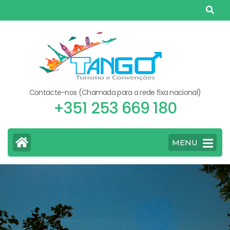
Skip
to
content
(Press
Enter)
Contacte-nos (Chamada para a rede fixa nacional)
+351 253 669 180
MENU