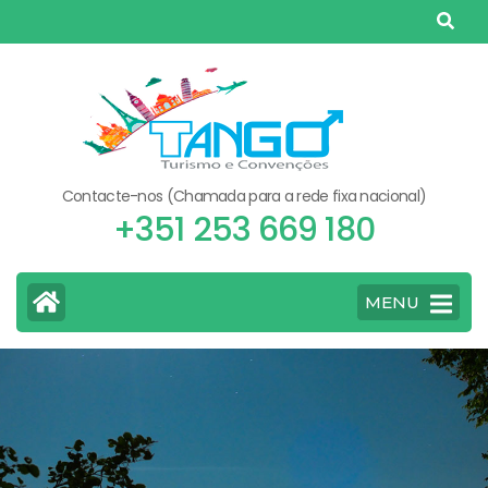
Skip
to
content
(Press
Enter)
Contacte-nos (Chamada para a rede fixa nacional)
+351 253 669 180
MENU