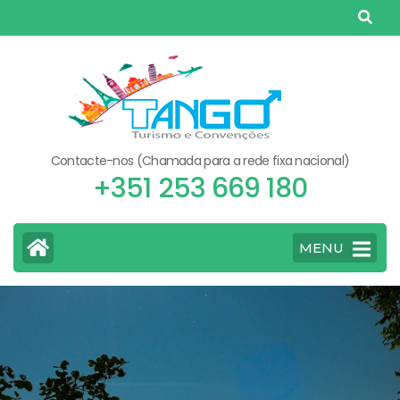
Skip
to
content
(Press
Enter)
Contacte-nos (Chamada para a rede fixa nacional)
+351 253 669 180
MENU