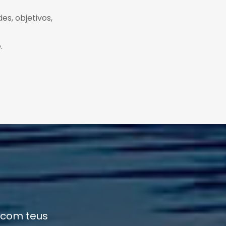
es, objetivos,
.
 com teus