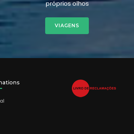
próprios olhos
VIAGENS
nations
al