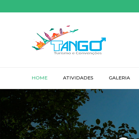
Skip
to
content
(Press
Enter)
HOME
ATIVIDADES
GALERIA