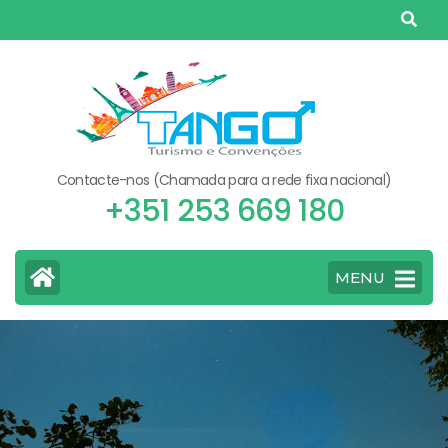
Skip
to
content
(Press
Enter)
Contacte-nos (Chamada para a rede fixa nacional)
+351 253 669 180
MENU