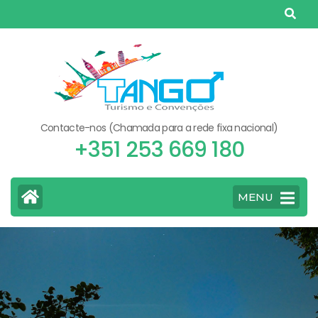
Skip
to
content
(Press
Enter)
Contacte-nos (Chamada para a rede fixa nacional)
+351 253 669 180
MENU