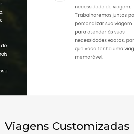
r
necessidade de viagem.
o,
Trabalharemos juntos p
s
personalizar sua viagem
a
para atender às suas
necessidades exatas, pa
 de
que você tenha uma via
nais
memorável.
esse
Viagens Customizadas