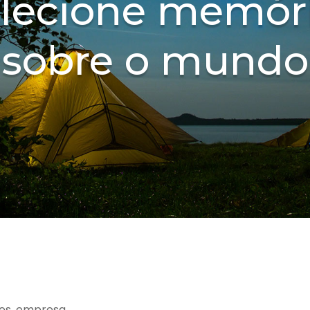
lecione memór
sobre o mundo
es, empresa