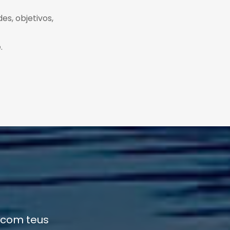
es, objetivos,
.
 com teus