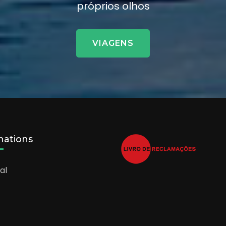
próprios olhos
VIAGENS
nations
al