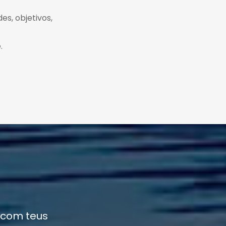
es, objetivos,
.
 com teus