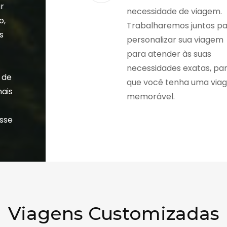
r
necessidade de viagem.
o,
Trabalharemos juntos p
s
personalizar sua viagem
a
para atender às suas
necessidades exatas, pa
 de
que você tenha uma via
nais
memorável.
esse
Viagens Customizadas