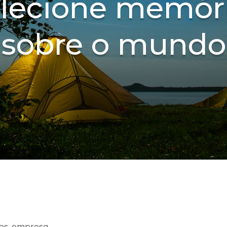
lecione memór
sobre o mundo
es, empresa