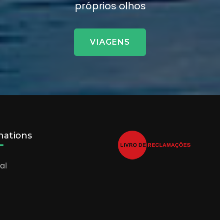
próprios olhos
VIAGENS
nations
al