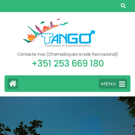
Skip
to
content
(Press
Enter)
Contacte-nos (Chamada para a rede fixa nacional)
+351 253 669 180
MENU