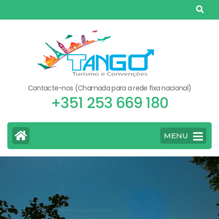
Skip
to
content
(Press
Enter)
Contacte-nos (Chamada para a rede fixa nacional)
+351 253 669 180
MENU