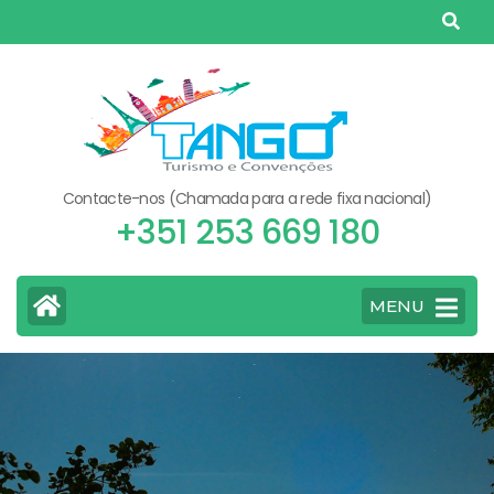
Skip
to
content
(Press
Enter)
Contacte-nos (Chamada para a rede fixa nacional)
+351 253 669 180
MENU