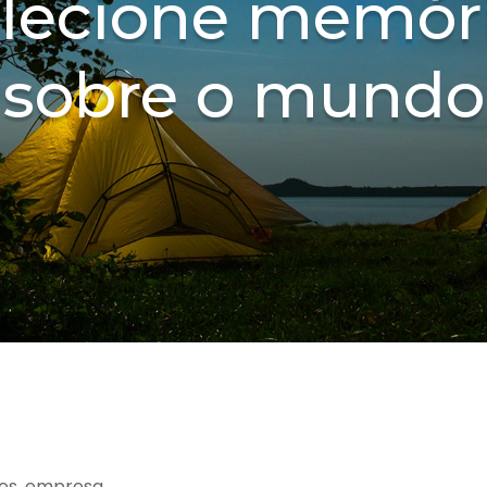
lecione memór
sobre o mundo
es, empresa