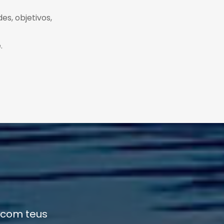
es, objetivos,
.
 com teus