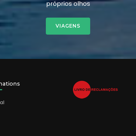
próprios olhos
VIAGENS
nations
al