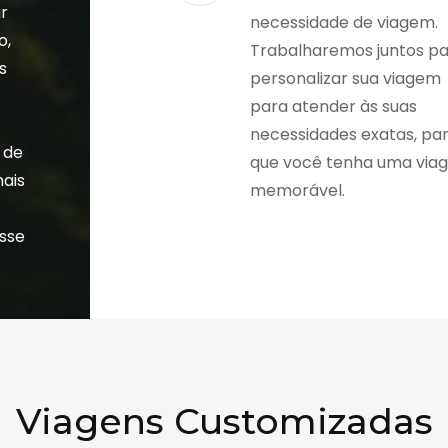
r
necessidade de viagem.
o,
Trabalharemos juntos p
s
personalizar sua viagem
a
para atender às suas
necessidades exatas, pa
 de
que você tenha uma via
nais
memorável.
esse
Viagens Customizadas