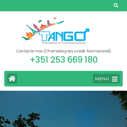
Skip
to
content
(Press
Enter)
Contacte-nos (Chamada para a rede fixa nacional)
+351 253 669 180
MENU