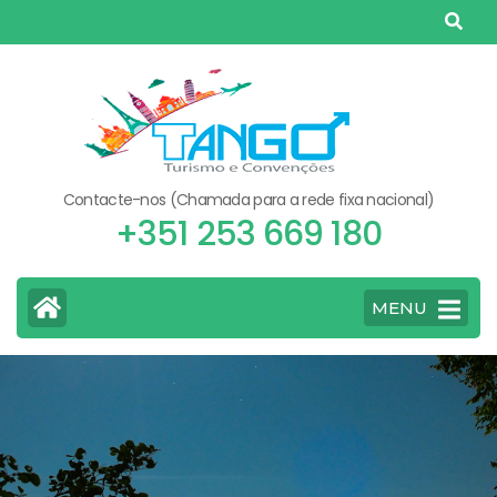
Skip
to
content
(Press
Enter)
Contacte-nos (Chamada para a rede fixa nacional)
+351 253 669 180
MENU