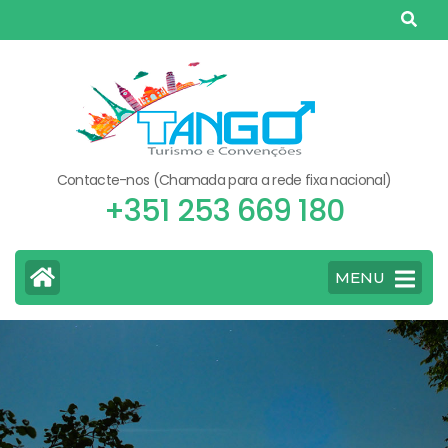
Skip
to
content
(Press
Enter)
Contacte-nos (Chamada para a rede fixa nacional)
+351 253 669 180
MENU