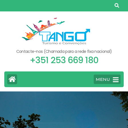
Skip
to
content
(Press
Enter)
Contacte-nos (Chamada para a rede fixa nacional)
+351 253 669 180
MENU