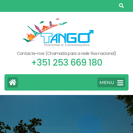
Skip
to
content
(Press
Enter)
Contacte-nos (Chamada para a rede fixa nacional)
+351 253 669 180
MENU