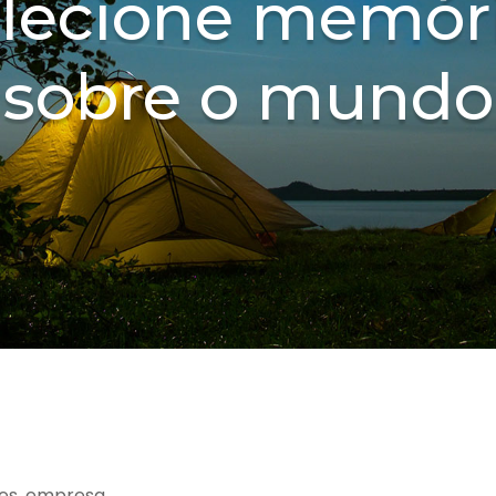
lecione memór
sobre o mundo
es, empresa