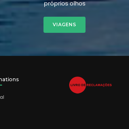
próprios olhos
VIAGENS
nations
al