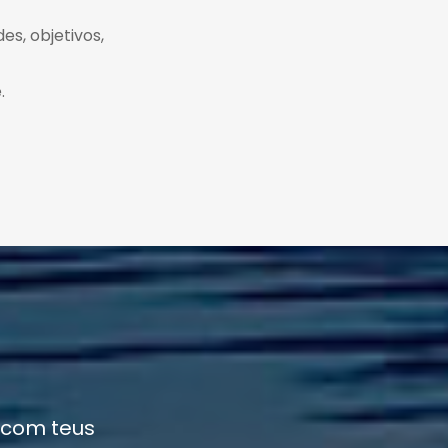
es, objetivos,
.
 com teus