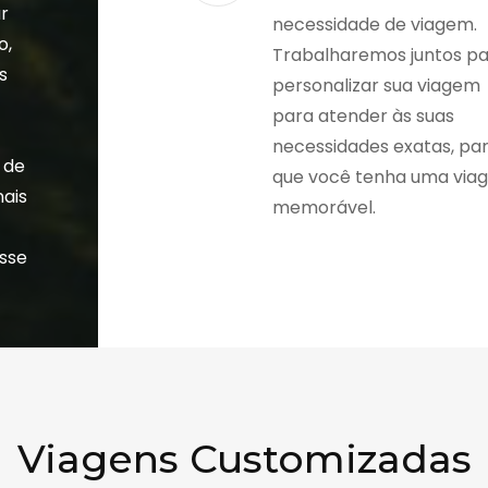
r
necessidade de viagem.
o,
Trabalharemos juntos p
s
personalizar sua viagem
a
para atender às suas
necessidades exatas, pa
 de
que você tenha uma via
nais
memorável.
esse
Viagens Customizadas