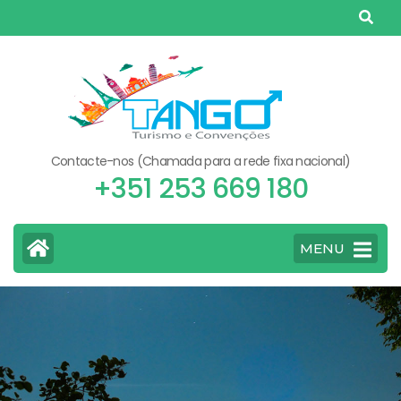
Skip
to
content
(Press
Enter)
Contacte-nos (Chamada para a rede fixa nacional)
+351 253 669 180
MENU