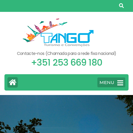
Skip
to
content
(Press
Enter)
Contacte-nos (Chamada para a rede fixa nacional)
+351 253 669 180
MENU