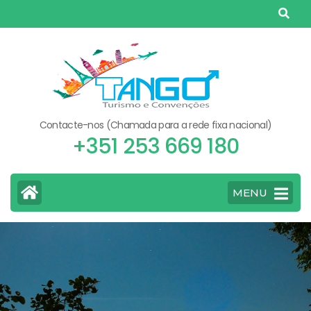
Skip
to
content
(Press
Enter)
Contacte-nos (Chamada para a rede fixa nacional)
+351 253 669 180
MENU