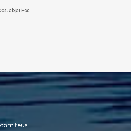
es, objetivos,
.
 com teus