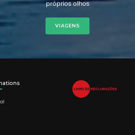
próprios olhos
VIAGENS
nations
al