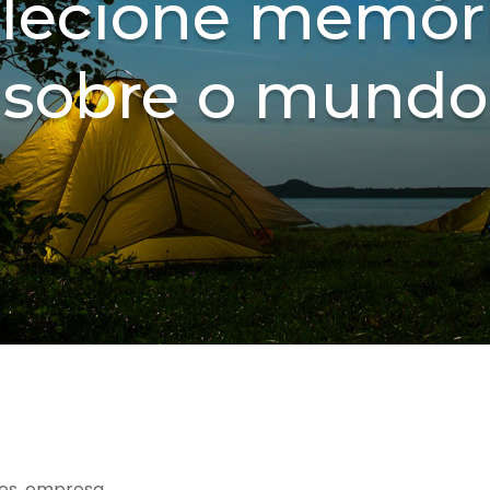
lecione memór
sobre o mundo
es, empresa