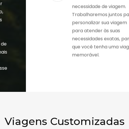
r
necessidade de viagem.
o,
Trabalharemos juntos p
s
personalizar sua viagem
a
para atender às suas
necessidades exatas, pa
 de
que você tenha uma via
nais
memorável.
esse
Viagens Customizadas