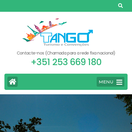
Skip
to
content
(Press
Enter)
Contacte-nos (Chamada para a rede fixa nacional)
+351 253 669 180
MENU