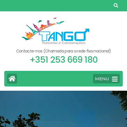
Skip
to
content
(Press
Enter)
Contacte-nos (Chamada para a rede fixa nacional)
+351 253 669 180
MENU