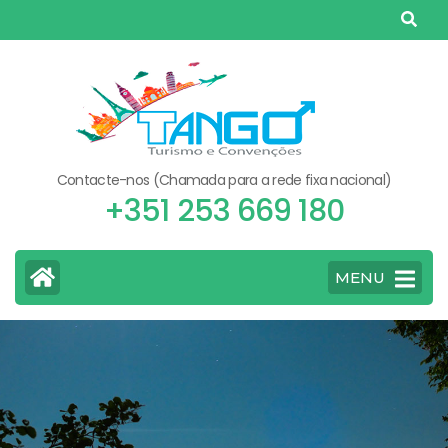
Skip
to
content
(Press
Enter)
Contacte-nos (Chamada para a rede fixa nacional)
+351 253 669 180
MENU