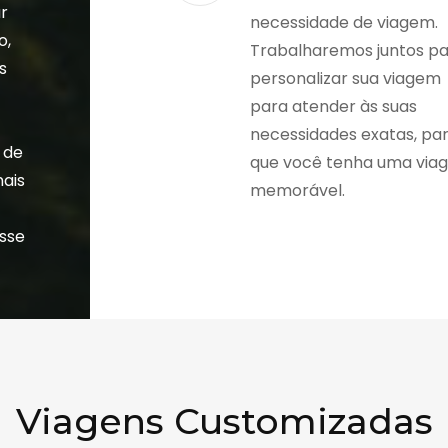
r
necessidade de viagem.
o,
Trabalharemos juntos p
s
personalizar sua viagem
a
para atender às suas
necessidades exatas, pa
 de
que você tenha uma via
nais
memorável.
esse
Viagens Customizadas