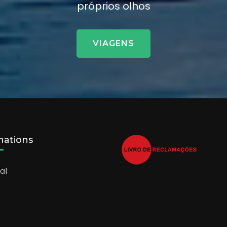
próprios olhos
VIAGENS
nations
al