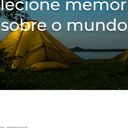
lecione memór
sobre o mundo
es, empresa