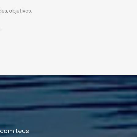
es, objetivos,
.
 com teus