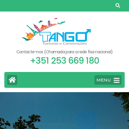
Skip
to
content
(Press
Enter)
Contacte-nos (Chamada para a rede fixa nacional)
+351 253 669 180
MENU