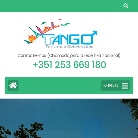
Skip
to
content
(Press
Enter)
Contacte-nos (Chamada para a rede fixa nacional)
+351 253 669 180
MENU