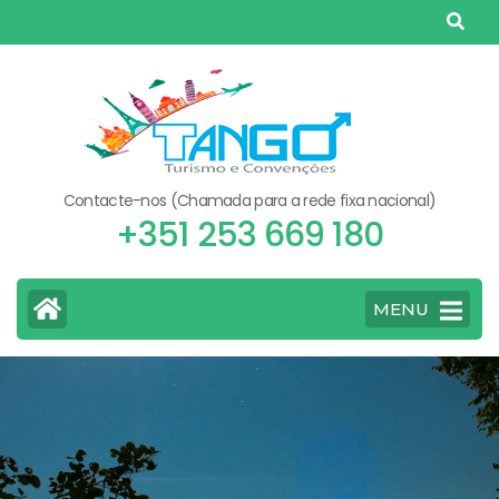
Skip
to
content
(Press
Enter)
Contacte-nos (Chamada para a rede fixa nacional)
+351 253 669 180
MENU