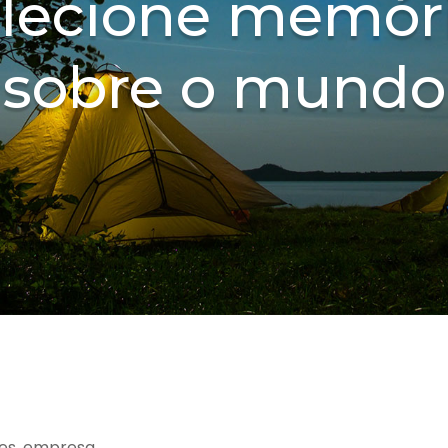
lecione memór
sobre o mundo
es, empresa