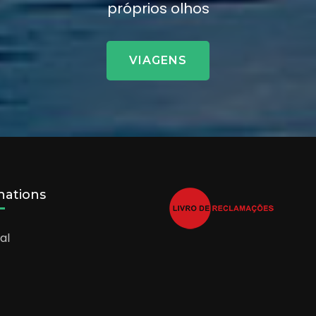
próprios olhos
VIAGENS
nations
al