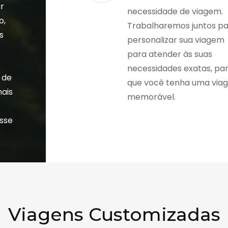
r
necessidade de viagem.
o,
Trabalharemos juntos p
s
personalizar sua viagem
a
para atender às suas
necessidades exatas, pa
 de
que você tenha uma via
nais
memorável.
esse
Viagens Customizadas