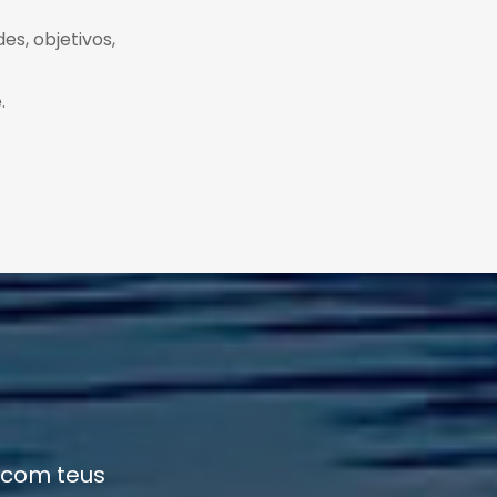
es, objetivos,
.
 com teus