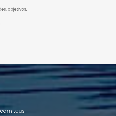
es, objetivos,
.
 com teus