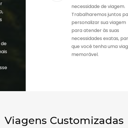
r
necessidade de viagem.
o,
Trabalharemos juntos p
s
personalizar sua viagem
a
para atender às suas
necessidades exatas, pa
 de
que você tenha uma via
nais
memorável.
esse
Viagens Customizadas