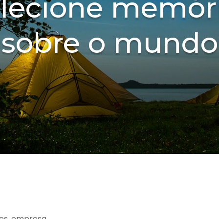
lecione memór
sobre o mundo
es, empresa