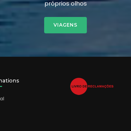
próprios olhos
VIAGENS
nations
al