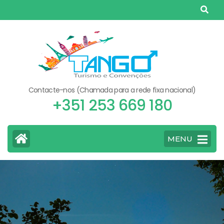
Skip
to
content
(Press
Enter)
Contacte-nos (Chamada para a rede fixa nacional)
+351 253 669 180
MENU