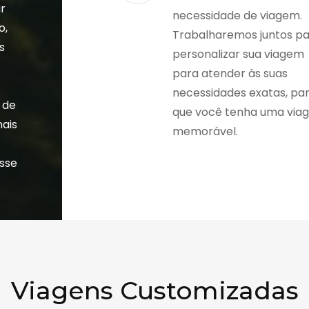
r
necessidade de viagem.
o,
Trabalharemos juntos p
s
personalizar sua viagem
a
para atender às suas
necessidades exatas, pa
 de
que você tenha uma via
nais
memorável.
esse
Viagens Customizadas