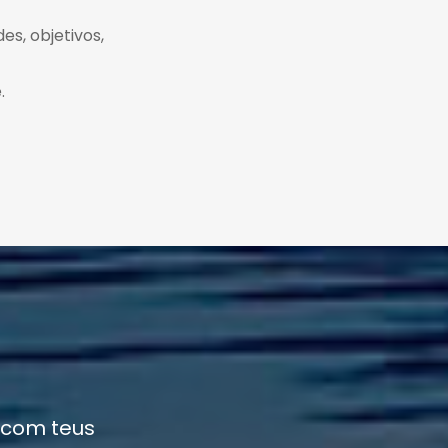
es, objetivos,
.
 com teus