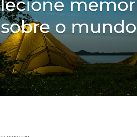
lecione memór
sobre o mundo
es, empresa