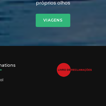
próprios olhos
VIAGENS
nations
al