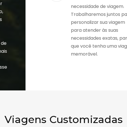
r
necessidade de viagem.
o,
Trabalharemos juntos p
s
personalizar sua viagem
a
para atender às suas
necessidades exatas, pa
 de
que você tenha uma via
nais
memorável.
esse
Viagens Customizadas