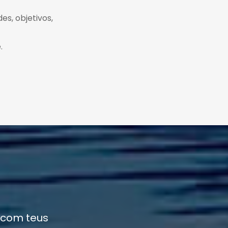
es, objetivos,
.
 com teus