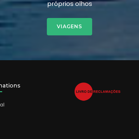
próprios olhos
VIAGENS
nations
al