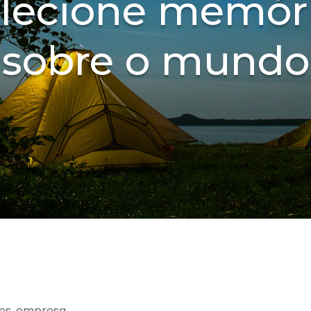
lecione memór
sobre o mundo
es, empresa