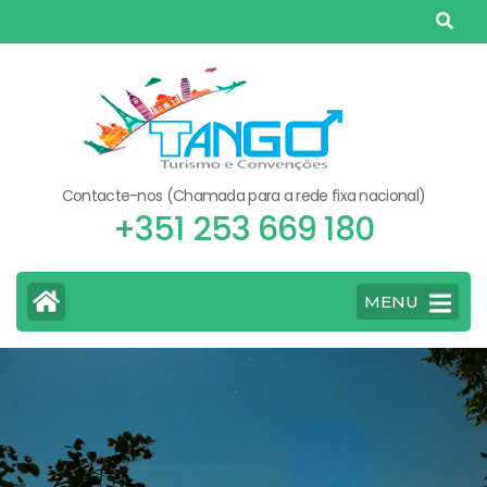
Skip
to
content
(Press
Enter)
Contacte-nos (Chamada para a rede fixa nacional)
+351 253 669 180
MENU