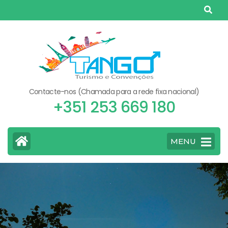
Skip
to
content
(Press
Enter)
Contacte-nos (Chamada para a rede fixa nacional)
+351 253 669 180
MENU