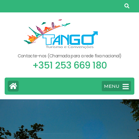
Skip
to
content
(Press
Enter)
Contacte-nos (Chamada para a rede fixa nacional)
+351 253 669 180
MENU