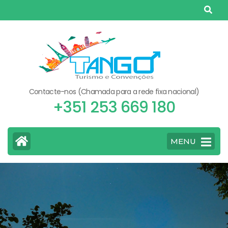
Skip
to
content
(Press
Enter)
Contacte-nos (Chamada para a rede fixa nacional)
+351 253 669 180
MENU