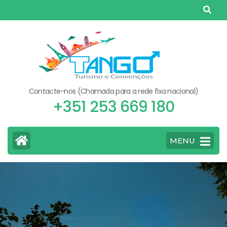
Skip
to
content
(Press
Enter)
Contacte-nos (Chamada para a rede fixa nacional)
+351 253 669 180
MENU