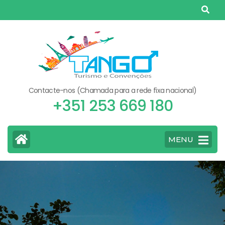
Skip
to
content
(Press
Enter)
Contacte-nos (Chamada para a rede fixa nacional)
+351 253 669 180
MENU