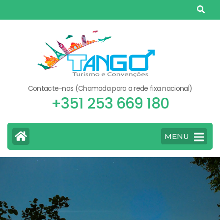
Skip
to
content
(Press
Enter)
Contacte-nos (Chamada para a rede fixa nacional)
+351 253 669 180
MENU